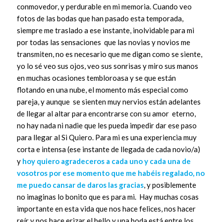
conmovedor, y perdurable en mi memoria. Cuando veo
fotos de las bodas que han pasado esta temporada,
siempre me traslado a ese instante, inolvidable para mi
por todas las sensaciones que las novias y novios me
transmiten, no es necesario que me digan como se siente,
yo lo sé veo sus ojos, veo sus sonrisas y miro sus manos
en muchas ocasiones tembloroasa y se que están
flotando en una nube, el momento más especial como
pareja, y aunque se sienten muy nervios están adelantes
de llegar al altar para encontrarse con su amor eterno,
no hay nada ni nadie que les pueda impedir dar ese paso
para llegar al Si Quiero. Para mi es una experiencia muy
corta e intensa (ese instante de llegada de cada novio/a)
y
hoy quiero agradeceros a cada uno y cada una de
vosotros por ese momento que me habéis regalado, no
me puedo cansar de daros las gracias
, y posiblemente
no imaginas lo bonito que es para mi. Hay muchas cosas
importante en esta vida que nos hace felices, nos hacer
reír y nos hace erizar el bello y una boda está entre los