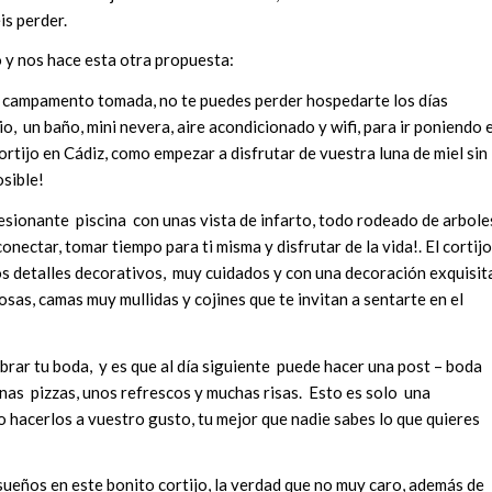
is perder.
o y nos hace esta otra propuesta:
el campamento tomada, no te puedes perder hospedarte los días
io, un baño, mini nevera, aire acondicionado y wifi, para ir poniendo 
ortijo en Cádiz, como empezar a disfrutar de vuestra luna de miel sin
osible!
resionante piscina con unas vista de infarto, todo rodeado de arbole
nectar, tomar tiempo para ti misma y disfrutar de la vida!. El cortijo
s detalles decorativos, muy cuidados y con una decoración exquisit
as, camas muy mullidas y cojines que te invitan a sentarte en el
ebrar tu boda, y es que al día siguiente puede hacer una post – boda
 unas pizzas, unos refrescos y muchas risas. Esto es solo una
hacerlos a vuestro gusto, tu mejor que nadie sabes lo que quieres
sueños en este bonito cortijo, la verdad que no muy caro, además de