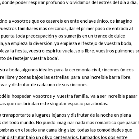
 donde poder respirar profundo y olvidamos del estrés del día a día,
gino a vosotros que os casareis en ente enclave único, os imagino
vuestros familiares más cercanos, dar el primer paso de entrada al
la puerta toda preocupación y os sumerjís en un trance de dulce
da, ya empieza la diversión, ya empieza el festejo de vuestra boda,
ieza la fiesta, vuestro espíritu vuela, sois libre, vuestros pulmones s
to de festejar vuestra boda”.
stra boda, algunos ideales para la ceremonia civil, rincones únicos
e libre y zonas bajos las estrellas para una increíble barra libre,
levar y disfrutar de cada uno de sus rincones.
podéis hospedar vosotros y vuestra familia, va a ser increíble pasar
sas que nos brindan este singular espacio para bodas.
 transportarte a lugares lejanos y disfrutar de la noche en plena
jos del todo mundo. No puedo imaginar nada más romántico que pasar 
ombras en el suelo una cama king size, todas las comodidades que
mir disfrutar bajo un olivo centenarios, tumbados los dos entre