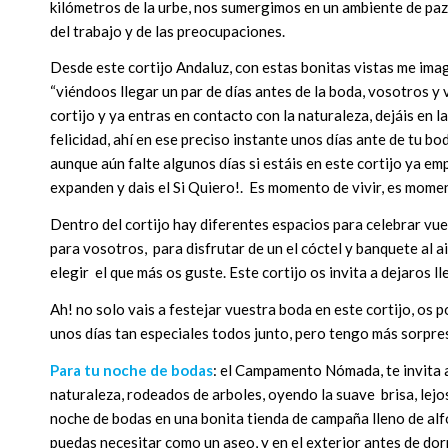
kilómetros de la urbe, nos sumergimos en un ambiente de paz,
del trabajo y de las preocupaciones.
Desde este cortijo Andaluz, con estas bonitas vistas me ima
“viéndoos llegar un par de días antes de la boda, vosotros y 
cortijo y ya entras en contacto con la naturaleza, dejáis en 
felicidad, ahí en ese preciso instante unos días ante de tu bo
aunque aún falte algunos días si estáis en este cortijo ya emp
expanden y dais el Si Quiero!. Es momento de vivir, es momen
Dentro del cortijo hay diferentes espacios para celebrar vue
para vosotros, para disfrutar de un el cóctel y banquete al air
elegir el que más os guste. Este cortijo os invita a dejaros l
Ah! no solo vais a festejar vuestra boda en este cortijo, os 
unos días tan especiales todos junto, pero tengo más sorpre
Para tu noche de bodas
: el Campamento Nómada, te invita a
naturaleza, rodeados de arboles, oyendo la suave brisa, le
noche de bodas en una bonita tienda de campaña lleno de alf
puedas necesitar como un aseo, y en el exterior antes de dor