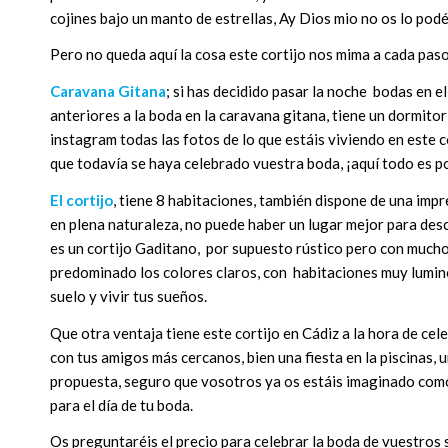
cojines bajo un manto de estrellas, Ay Dios mio no os lo podé
Pero no queda aquí la cosa este cortijo nos mima a cada pas
Caravana Gitana
; si has decidido pasar la noche bodas en 
anteriores a la boda en la caravana gitana, tiene un dormitor
instagram todas las fotos de lo que estáis viviendo en este c
que todavía se haya celebrado vuestra boda, ¡aquí todo es p
El cortijo
, tiene 8 habitaciones, también dispone de una imp
en plena naturaleza, no puede haber un lugar mejor para desco
es un cortijo Gaditano, por supuesto rústico pero con mucho
predominado los colores claros, con habitaciones muy luminos
suelo y vivir tus sueños.
Que otra ventaja tiene este cortijo en Cádiz a la hora de cel
con tus amigos más cercanos, bien una fiesta en la piscinas,
propuesta, seguro que vosotros ya os estáis imaginado como 
para el día de tu boda.
Os preguntaréis el precio para celebrar la boda de vuestros 