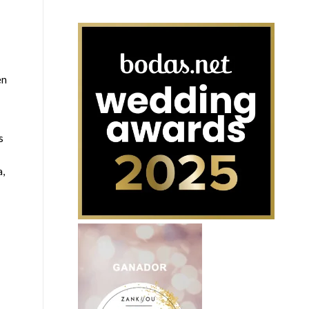
en
s
a,