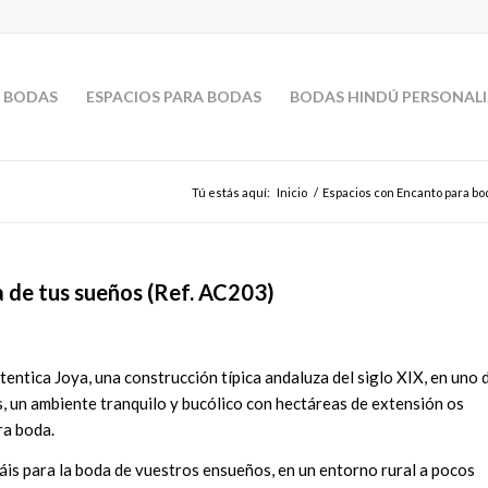
 BODAS
ESPACIOS PARA BODAS
BODAS HINDÚ PERSONAL
Tú estás aquí:
Inicio
/
Espacios con Encanto para bo
a de tus sueños (Ref. AC203)
tentica Joya, una construcción típica andaluza del siglo XIX, en uno 
s, un ambiente tranquilo y bucólico con hectáreas de extensión os
ra boda.
áis para la boda de vuestros ensueños, en un entorno rural a pocos