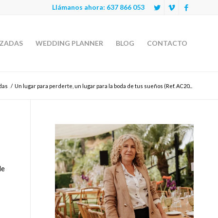
Llámanos ahora:
637 866 053
IZADAS
WEDDING PLANNER
BLOG
CONTACTO
das
/
Un lugar para perderte, un lugar para la boda de tus sueños (Ref. AC20...
de