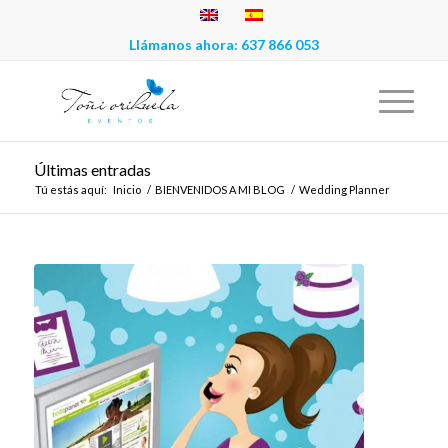
Llámanos ahora:
637 866 053
Últimas entradas
Tú estás aquí:
Inicio
/
BIENVENIDOS A MI BLOG
/
Wedding Planner