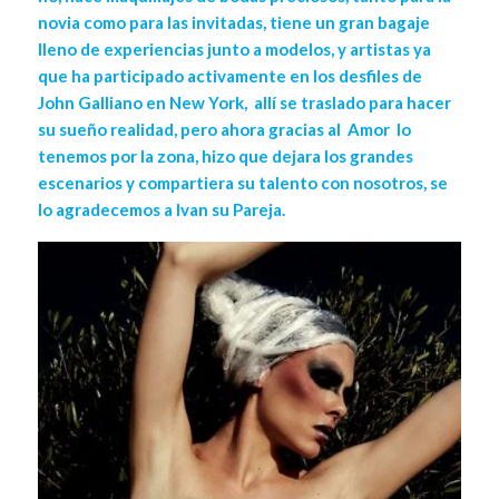
novia como para las invitadas, tiene un gran bagaje
lleno de experiencias junto a modelos, y artistas ya
que ha participado activamente en los desfiles de
John Galliano en New York, allí se traslado para hacer
su sueño realidad, pero ahora gracias al Amor lo
tenemos por la zona, hizo que dejara los grandes
escenarios y compartiera su talento con nosotros, se
lo agradecemos a Ivan su Pareja.