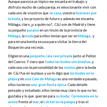
Aunque parezca un tópico me encanta mi trabajo, y
disfruto mucho de cada pareja, es emocionante vivir con
cada uno de vosotros que
se casa
, vuestra
ilusiones por
la boda
, y los proyecto de futuro y además me encanta
Málaga, claro ¿y a quién no?, C&J son de Madrid y tiene
su pequeño
paraíso
en un rincón de la provincia de
Málaga
, la
boda
para ellos tenían que ser en
Málaga
, y
para mi una bonita excusa para visitar la tierra del
Boquerón una vez más.
Eligieron una
pequeña cala casi privada
junto al Peñón
del Cuervo. Y claro que
todas las bodas son bonitas
, y
cada una con la personalidad de los
novios
, pero la boda
de C&J fue en la playa, y ya te digo que
las bodas en la
playa
y en
una Cala de Málaga
es una verdadera pasada,
ellos tuvieron
una gran fiesta épica.
Cada detalle
pensado y estudiado, ellos tenían muy claro lo que no les
gustaba y lo que querían para
su boda
;
Ceremonia en la
arena
frente al
mar
, el
cóctel en la palapa
y tras el