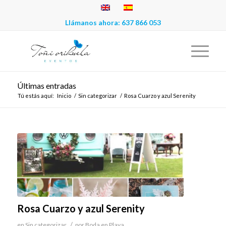
Llámanos ahora:
637 866 053
Últimas entradas
Tú estás aquí:
Inicio
/
Sin categorizar
/
Rosa Cuarzo y azul Serenity
Rosa Cuarzo y azul Serenity
/
en
Sin categorizar
por
Boda en Playa