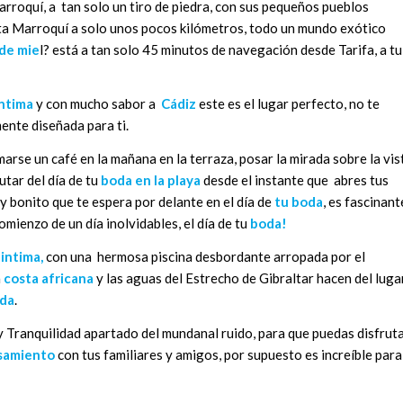
arroquí, a tan solo un tiro de piedra, con sus pequeños pueblos
ta Marroquí a solo unos pocos kilómetros, todo un mundo exótico
de mie
l? está a tan solo 45 minutos de navegación desde Tarifa, a tu
ntima
y con mucho sabor a
Cádiz
este es el lugar perfecto, no te
ente diseñada para ti.
marse un café en la mañana en la terraza, posar la mirada sobre la vis
tar del día de tu
boda en la playa
desde el instante que abres tus
 y bonito que te espera por delante en el día de
tu boda
, es fascinant
omienzo de un día inolvidables, el día de tu
boda!
intima,
con una hermosa piscina desbordante arropada por el
a
costa africana
y las aguas del Estrecho de Gibraltar hacen del luga
oda
.
y Tranquilidad apartado del mundanal ruido, para que puedas disfrut
samiento
con tus familiares y amigos, por supuesto es increíble para