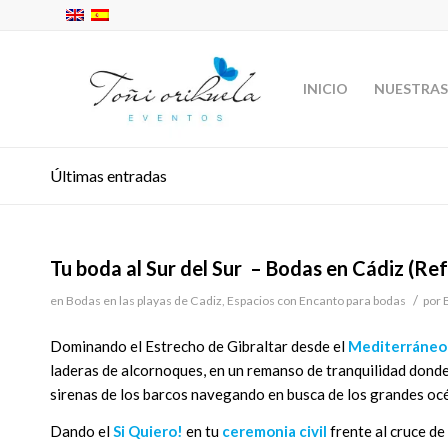
INICIO
NUESTRAS
Últimas entradas
Tu boda al Sur del Sur – Bodas en Cádiz (Ref
/
en
Bodas en las playas de Cadiz
,
Espacios con Encanto para bodas
por
Dominando el Estrecho de Gibraltar desde el
Mediterráneo
laderas de alcornoques, en un remanso de tranquilidad donde e
sirenas de los barcos navegando en busca de los grandes océ
Dando el
Si Quiero!
en tu
ceremonia civil
frente al cruce de