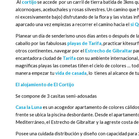
Al
cortijo
se accede por un carril de tierra batida de 3kms q
alcornoques, acebuchales y rosas silvestres. Un camino que 
ni excesivamente bajo) disfrutando de la flora y las vistas inf
aparcado una vez empiezas a recorrer el camino hacia el
si Q
Planear un día de senderismo unos días antes o después de l
caballo por las fabulosas
playas de Tarifa
, practicar kitesur
otros continentes, navegar por el
Estrecho de Gibraltar
par
encantadora ciudad de
Tarifa
con su ambiente internacional,
magnificas playas las cometas tiñen el cielo de colores … to
manera empezar tu
vida de casada
, lo tienes al alcance de t
El alojamiento de El Cortijo
Se compone de 3 casitas semi-adosadas
Casa la Luna
es un acogedor apartamento de colores cálidos
frente se ubica la piscina desbordante. Desde el apartamento
Mediterráneo, el Estrecho de Gibraltar y la agreste costa d
Posee una cuidada distribución y diseño con capacidad para 2