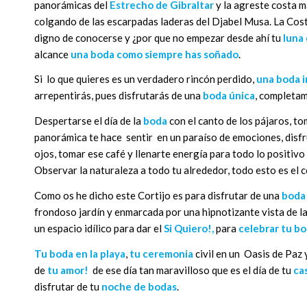
panorámicas del
Estrecho de Gibraltar
y la agreste costa m
colgando de las escarpadas laderas del Djabel Musa. La Cos
digno de conocerse y ¿por que no empezar desde ahí tu
luna 
alcance
una boda como siempre has soñado
.
Si lo que quieres es un verdadero rincón perdido,
una boda i
arrepentirás, pues disfrutarás de una
boda única
, completam
Despertarse el día de la
boda
con el canto de los pájaros, to
panorámica te hace sentir en un paraíso de emociones, disfru
ojos, tomar ese café y llenarte energía para todo lo positivo
Observar la naturaleza a todo tu alrededor, todo esto es el c
Como os he dicho este Cortijo es para disfrutar de una
boda 
frondoso jardín y enmarcada por una hipnotizante vista de l
un espacio idílico para dar el
Si Quiero!,
para
celebrar tu b
Tu boda en la playa
,
tu ceremonia
civil en un Oasis de Paz 
de
tu amor!
de ese día tan maravilloso que es el día de tu
ca
disfrutar de tu
noche de bodas
.