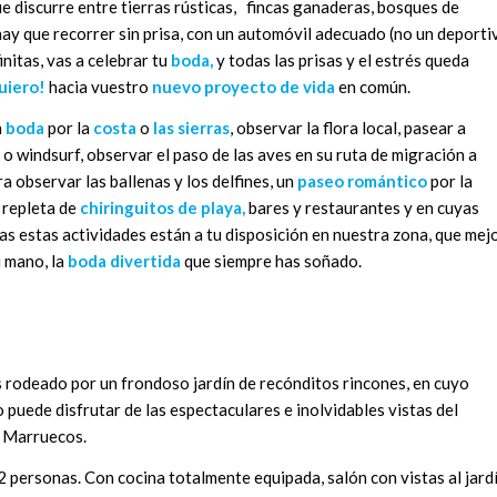
ue discurre entre tierras rústicas, fincas ganaderas, bosques de
hay que recorrer sin prisa, con un automóvil adecuado (no un deporti
initas, vas a celebrar tu
boda,
y todas las prisas y el estrés queda
uiero!
hacia vuestro
nuevo proyecto de vida
en común.
a
boda
por la
costa
o
las sierras
, observar la flora local, pasear a
f o windsurf, observar el paso de las aves en su ruta de migración a
a observar las ballenas y los delfines, un
paseo romántico
por la
 repleta de
chiringuitos de playa,
bares y restaurantes y en cuyas
das estas actividades están a tu disposición en nuestra zona, que mej
u mano, la
boda divertida
que siempre has soñado.
 rodeado por un frondoso jardín de recónditos rincones, en cuyo
 puede disfrutar de las espectaculares e inolvidables vistas del
e Marruecos.
 personas. Con cocina totalmente equipada, salón con vistas al jard