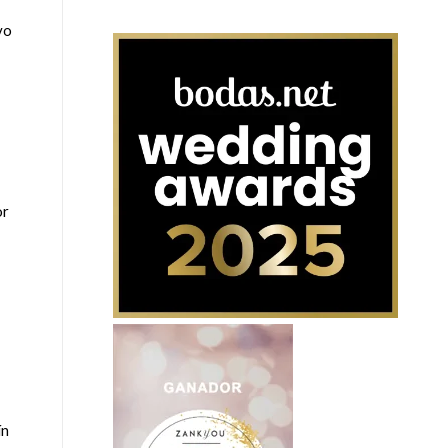
vo
or
ín