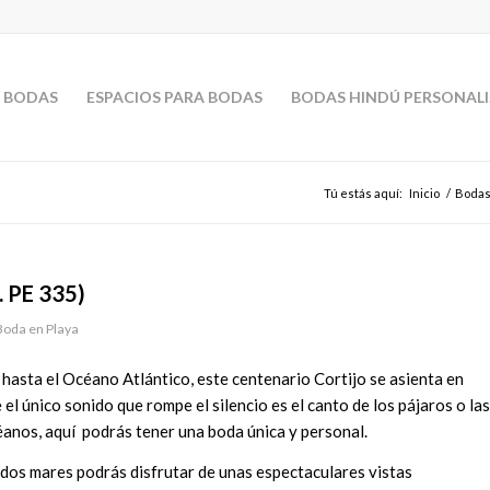
 BODAS
ESPACIOS PARA BODAS
BODAS HINDÚ PERSONAL
Tú estás aquí:
Inicio
/
Bodas 
. PE 335)
Boda en Playa
hasta el Océano Atlántico, este centenario Cortijo se asienta en
l único sonido que rompe el silencio es el canto de los pájaros o las
anos, aquí podrás tener una boda única y personal.
 dos mares podrás disfrutar de unas espectaculares vistas